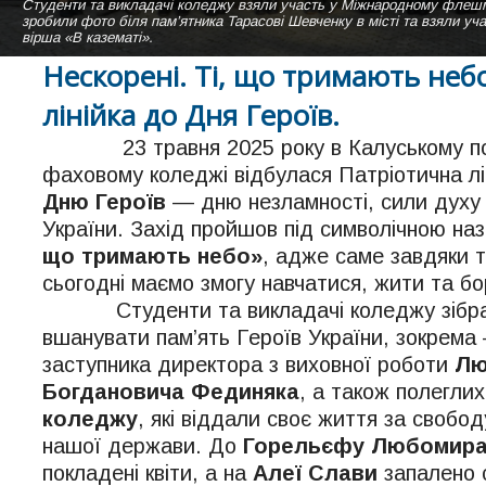
Студенти та викладачі коледжу взяли участь у Міжнародному ф
Навчальний корпус Калуського політехнічного фахового коледжу літн
Студентки нашого коледжу виконують пісню "Коледже мій" на сцені а
зробили фото біля пам’ятника Тарасові Шевченку в місті та взяли уч
Вигляд зі сторони актової зали.
вірша «В казематі».
Нескорені. Ті, що тримають неб
лінійка до Дня Героїв.
23 травня 2025 року в Калуському пол
фаховому коледжі відбулася Патріотична лі
Дню Героїв
— дню незламності, сили духу 
України. Захід пройшов під символічною н
що тримають небо»
, адже саме завдяки 
сьогодні маємо змогу навчатися, жити та б
Студенти та викладачі коледжу зібра
вшанувати пам’ять Героїв України, зокрема
заступника директора з виховної роботи
Лю
Богдановича Фединяка
, а також полегли
коледжу
, які віддали своє життя за свобо
нашої держави. До
Горельєфу Любомира
покладені квіти, а на
Алеї Слави
запалено с