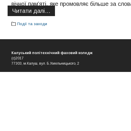
вічної пам’яті, яке промовляє більше за слов
Читати далі…
Події та заходи
Калуський політехнічний фаховий коледж
(с)2017
77303, м.Калуш, вул. Б.Хмельницького, 2