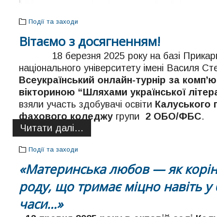
Події та заходи
Вітаємо з досягненням!
18 березня 2025 року на базі Прикарп
національного університету імені Василя С
Всеукраїнський онлайн-турнір за комп’
вікториною “Шляхами української літер
взяли участь здобувачі освіти
Калуського 
фахового коледжу
групи
2 ОБО/ФБС
.
Читати далі…
Події та заходи
«Материнська любов — як корі
роду, що тримає міцно навіть у
часи…»