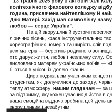
13 травня 2025 року в актовій залі Кал
політехнічного фахового коледжу відб
година, присвячена найтеплішому й на
Дню Матері. Захід мав символічну назв
любов — серце України”.
На цій зворушливій зустрічі переплели
ліричних пісень, краса інструментальних твор
хореографічних номерів та щирість слів под
всіх матерів — берегинь родинного вогнища,
хто дарує життя, любов і незламну силу. О
висловлено матерям українських воїнів — жі
б’ються в унісон із долею країни.
Щира подяка всім учасникам концертно
студентам, які долучилися до заходу, чарі
теплу атмосферу,
нашим глядачам
— за щи
за підтримку, яку кожен учасник дійства від
ваша емоційна віддача зробила цей день щ
зворушливим і незабутнім.