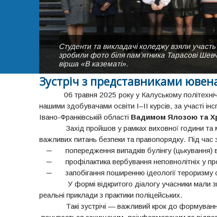
Студенти та викладачі коледжу взяли уча
Навчальний корпус Калуського політехнічног
Студентки нашого коледжу виконують пісню "К
зробили фото біля пам’ятника Тарасові Шевче
Вигляд зі сторони актової зали.
вірша «В казематі».
Зустріч з представниками ювена
06 травня 2025 року у Калуському політехнічн
нашими здобувачами освіти І–ІІ курсів, за участі і
Івано-Франківській області
Вадимом Ялозою та Х
Захід пройшов у рамках виховної години та мав
важливих питань безпеки та правопорядку. Під час з
─ попередження випадків булінгу (цькування) в
─ профілактика вербування неповнолітніх у про
─ запобігання поширенню ідеології тероризму 
У формі відкритого діалогу учасники мали змог
реальні приклади з практики поліцейських.
Такі зустрічі — важливий крок до формування б