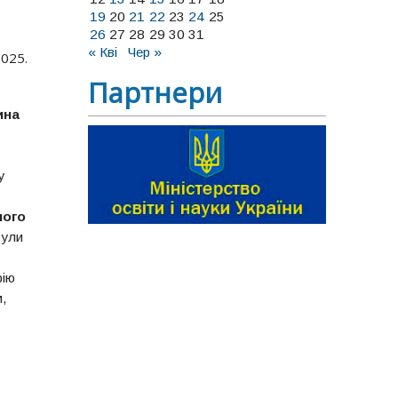
19
20
21
22
23
24
25
26
27
28
29
30
31
« Кві
Чер »
2025.
Партнери
ина
у
ного
були
рію
м,