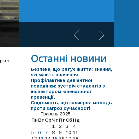
Останні новини
іч з
Безпека, що рятує життя: знання,
які мають значення
Профілактика девіантної
поведінки: зустріч студентів з
інспектором ювенальної
превенції.
Свідомість, що захищає: молодь
проти загроз сучасності
Травень 2025
Пн
Вт
Ср
Чт
Пт
Сб
Нд
1
2
3
4
5
6
7
8
9
10
11
12
13
14
15
16
17
18