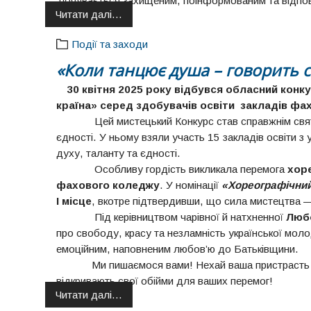
почувається захищеним, поінформованим та відпо
Читати далі…
Події та заходи
«Коли танцює душа – говорить се
30 квітня 2025 року відбувся обласний конк
країна» серед здобувачів освіти закладів фа
Цей мистецький Конкурс став справжнім свят
єдності. У ньому взяли участь 15 закладів освіти з 
духу, таланту та єдності.
Особливу гордість викликала перемога
хор
фахового коледжу
. У номінації
«Хореографічний
І місце
, вкотре підтвердивши, що сила мистецтва — 
Під керівництвом чарівної й натхненної
Любо
про свободу, красу та незламність української мол
емоційним, наповненим любов’ю до Батьківщини.
Ми пишаємося вами! Нехай ваша пристрасть д
відкривають свої обійми для ваших перемог!
Читати далі…