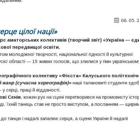
відальним.
06. 05. 
рце цілої нації»
урс аматорських колективів (творчий звіт) «Україна — єд
хової передвищої освіти.
ом молодіжної творчості, національної гідності й культурної
усієї області — 15 живих голосів, що злилися у гімн українськом
еографічного колективу «Фієста» Калуського політехніч
 жанр (сучасна хореографія)»
наші талановиті студенти здо
у серці, праці й відданості.
ві Сенів
, кожен рух на сцені перетворився на промовисту істо
оді. Їхній танець став не просто виступом, а посланням — щири
о танцю і надалі запалює серця, а сцени України й надалі