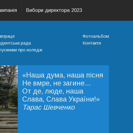
ампанія
Вибори директора 2023
івпраця
Фотоальбом
удентська рада
Контакти
пускники про коледж
«Наша дума, наша пісня
«Найголовніше
«Відпочинок необхідний.
Не вмре, не загине…
прищепити смак і любов
Я можу зробити річну
От де, люде, наша
до науки: інакше ми
порцію роботи за дев'ять
Слава, Слава України!»
виховаємо просто
місяців, але не за
Тарас Шевченко
віслюків, навантажених
дванадцять»
книжною премудрістю»
Джон Морган
М.Монтень