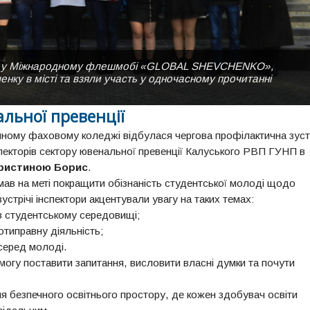
сть у Міжнародному флешмобі «GLOBAL SHEVCHENKO»,
о фахового коледжу літньої днини.
оледже мій" на сцені актової зали до Дня Вчителя.
нку в місті та взяли участь у одночасному прочитанні
льної превенції
ому фаховому коледжі відбулася чергова профілактична зустр
нспекторів сектору ювенальної превенції Калуського РВП ГУНП в
ристиною Борис
.
 на меті покращити обізнаність студентської молоді щодо
устрічі інспектори акцентували увагу на таких темах:
 студентському середовищі;
типравну діяльність;
серед молоді.
у поставити запитання, висловити власні думки та почути
езпечного освітнього простору, де кожен здобувач освіти