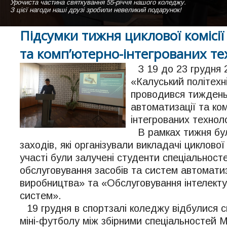
Урочиста частина святкування 55-річчя нашого коледжу.
Навчальний корпус ДВНЗ "Калуський політехнічний коледж" похмуро
Студентки нашого коледжу виконують пісню "Коледже мій" на сцені а
З цієї нагоди наші друзі зробили невеликий подарунок!
Вигляд зі сторони гуртожитка коледжу
Підсумки тижня циклової комісії
та комп’ютерно-інтегрованих те
З 19 до 23 грудня
«Калуський політехн
проводився тиждень 
автоматизації та ко
інтегрованих техноло
В рамках тижня бу
заходів, які організували викладачі циклової 
участі були залучені студенти спеціальнос
обслуговування засобів та систем автоматиз
виробництва» та «Обслуговування інтелекту
систем».
19 грудня в спортзалі коледжу відбулися с
міні-футболу між збірними спеціальностей 