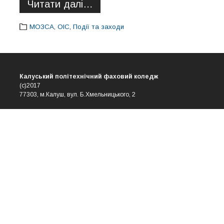
Читати далі…
МОЗСА
,
ОІС
,
Події та заходи
Калуський політехнічний фаховий коледж
(с)2017
77303, м.Калуш, вул. Б.Хмельницького, 2