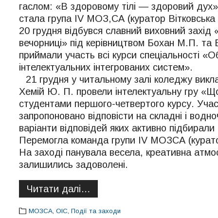
гаслом: «В здоровому тілі — здоровий ду
стала група IV МОЗ,СА (куратор Вітковська 
20 грудня відбувся славний виховний захід «
вечорниці» під керівництвом Бохан М.П. та 
приймали участь всі курси спеціальності «О
інтелектуальних інтегрованих систем».
21 грудня у читальному залі коледжу викла
Хемій Ю. П. провели інтелектуальну гру «Щ
студентами першого-четвертого курсу. Уча
запропоновано відповісти на складні і водно
варіанти відповідей яких активно підбирали
Перемогла команда групи IV МОЗСА (куратор
На заході панувала весела, креативна атмо
залишились задоволені.
Читати далі…
МОЗСА
,
ОІС
,
Події та заходи