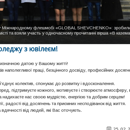
сть у Міжнародному флешмобі «GLOBAL SHEVCHENKO»: зробил
дж" похмурого дня.
ледже мій" на сцені актової зали до Дня вчителя.
місті та взяли участь у одночасному прочитанні вірша «В казема
оледжу з ювілеєм!
з визначною датою у Вашому житті!
ків наполегливої праці, безцінного досвіду, професійних досягн
об’єднує колектив, спонукає до розвитку і вдосконалення.
еред, підтримуєте кожного, мотивуєте і створюєте атмосферу, 
та надихаєте нас своєю мудрістю, енергією та добрим серцем!
ї, радості від досягнень та приємних несподіванок від життя.
 вдячності від людей, які Вас оточують.
25. 02. 