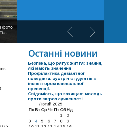
и фото
ті».
Останні новини
Безпека, що рятує життя: знання,
які мають значення
ень
Профілактика девіантної
поведінки: зустріч студентів з
інспектором ювенальної
в
превенції.
Свідомість, що захищає: молодь
проти загроз сучасності
Лютий 2025
Пн
Вт
Ср
Чт
Пт
Сб
Нд
1
2
3
4
5
6
7
8
9
2025.
10
11
12
13
14
15
16