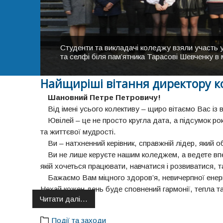
Студенти та викладачі коледжу взяли уча
Корпус ДВНЗ "Калуський політехнійчний коле
Студентки нашого коледжу виконують пісню "Ко
та селфі біля пам’ятника Тарасові Шевченку в 
Вид зі сторони гуртожитка коледжу
Фото: Бірін Максим
Найщиріші вітання директору к
Шановний Петре Петровичу!
Від імені усього колективу – щиро вітаємо Вас і
Ювілей – це не просто кругла дата, а підсумок ро
та життєвої мудрості.
Ви – натхненний керівник, справжній лідер, який 
Ви не лише керуєте нашим коледжем, а ведете вп
якій хочеться працювати, навчатися і розвиватися, 
Бажаємо Вам міцного здоров’я, невичерпної енергі
Нехай кожен день буде сповнений гармонії, тепла та
Читати далі…
Події та заходи