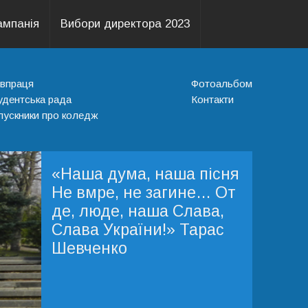
ампанія
Вибори директора 2023
івпраця
Фотоальбом
удентська рада
Контакти
пускники про коледж
«Наша дума, наша пісня
«Найголовніше
«Відпочинок необхідний.
Не вмре, не загине… От
прищепити смак і любов
Я можу зробити річну
де, люде, наша Слава,
до науки: інакше ми
порцію роботи за дев'ять
Слава України!» Тарас
виховаємо просто
місяців, але не за
Шевченко
віслюків, навантажених
дванадцять» Джон
книжною премудрістю»
Морган
М.Монтень