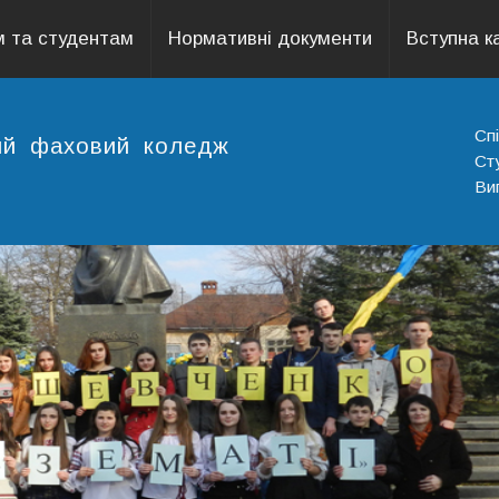
 та студентам
Нормативні документи
Вступна к
Сп
ний фаховий коледж
Ст
Ви