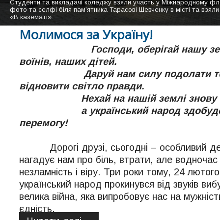
Студенти та викладачі коледжу взяли участь у Міжнародному
Корпус ДВНЗ "Калуський політехнійчний коледж" похмурого дня.
Студентки нашого коледжу виконують пісню "Коледже мій" на сцен
фото та селфі біля пам’ятника Тарасові Шевченку в місті та взял
Вид зі сторони гуртожитка коледжу
Фото: Бірін Максим
«В казематі».
Молимося за Україну!
Господи, оберігай нашу з
воїнів, наших дітей.
Даруй нам силу подолати т
відновити світло правди.
Нехай на нашій землі знову
а український народ здобуд
перемогу!
Дорогі друзі, сьогодні – особливий ден
нагадує нам про біль, втрати, але водночас
незламність і віру. Три роки тому, 24 лютого
український народ прокинувся від звуків виб
велика війна, яка випробовує нас на мужніст
єдність.