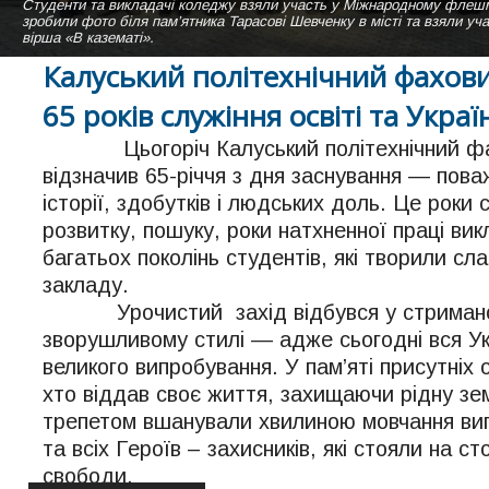
Студенти та викладачі коледжу взяли участь у Міжнародному ф
Навчальний корпус Калуського політехнічного фахового коледжу літн
Студентки нашого коледжу виконують пісню "Коледже мій" на сцені а
зробили фото біля пам’ятника Тарасові Шевченку в місті та взяли уч
Вигляд зі сторони актової зали.
вірша «В казематі».
Калуський політехнічний фахов
65 років служіння освіті та Украї
Цьогоріч Калуський політехнічний фа
відзначив 65-річчя з дня заснування — пова
історії, здобутків і людських доль. Це роки 
розвитку, пошуку, роки натхненної праці викл
багатьох поколінь студентів, які творили сл
закладу.
Урочистий захід відбувся у стримано
зворушливому стилі — адже сьогодні вся Ук
великого випробування. У пам’яті присутніх 
хто віддав своє життя, захищаючи рідну зе
трепетом вшанували хвилиною мовчання випу
та всіх Героїв – захисників, які стояли на с
свободи.