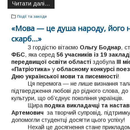
Читати далі…
Події та заходи
«Мова — це душа народу, його 
скарб…»
З гордістю вітаємо
Ольгу Боднар
, с
ФБС
, яка серед
56 учасників із 19 закла
передвищої освіти області
здобула
ІІІ м
«Патріотика»
у
обласному конкурсі поез
Дню української мови та писемності
!
Ця перемога — не лише визнання талан
підтвердження любові до рідного слова, до
культури, що об’єднує покоління українців.
Щира
подяка викладачці та настав
Артемович
за творчий супровід, підтримку 
допомогли студентці досягти цього успіху!
Нехай це досягнення стане прикладом д