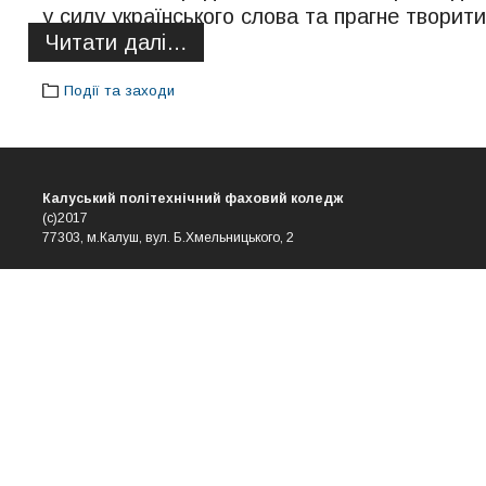
у силу українського слова та прагне творити 
Читати далі…
Події та заходи
Калуський політехнічний фаховий коледж
(с)2017
77303, м.Калуш, вул. Б.Хмельницького, 2