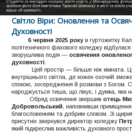
Студенти та викладачі коледжу взяли участь у Міжнародному ф
Навчальний корпус Калуського політехнічного фахового коледжу літн
Студентки нашого коледжу виконують пісню "Коледже мій" на сцені а
зробили фото біля пам’ятника Тарасові Шевченку в місті та взяли уч
Вигляд зі сторони актової зали.
вірша «В казематі».
Світло Віри: Оновлення та Освя
Духовності
6 червня 2025 року
в гуртожитку Кал
політехнічного фахового коледжу відбулася
зворушлива подія —
освячення оновленог
духовності
.
Цей простір — більше ніж кімната. Це
внутрішнього світла, де кожен охочий змож
спокою, зосередження й розмови з Богом. 
народжується тиша, що лікує, і думка, яка 
Обряд освячення звершив
отець Ми
Добровольський
, наповнивши приміщення
благословенням та добрим словом. Зі щири
присутніх звернувся директор коледжу
Пет
який підкреслив важливість духовного прост