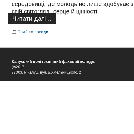
середовищі, де молодь не лише здобуває з
свій світогляд, серце й цінності.
Читати далі…
Події та заходи
Калуський політехнічний фаховий коледж
(с)2017
77303, м.Калуш, вул. Б.Хмельницького, 2