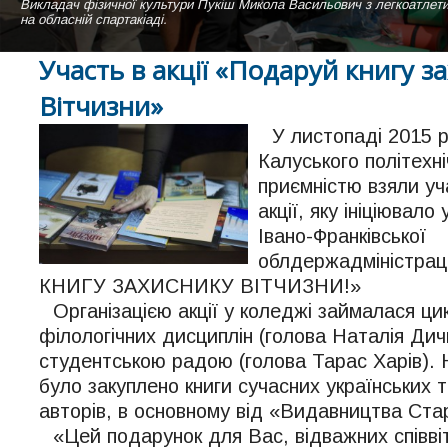
Викладач фізичної культури Пукіш Микола Васильович з легкоатлет
Навчальний корпус ДВНЗ "Калуський політехнічний коледж" похмуро
Студентки нашого коледжу виконують пісню "Коледже мій" на сцені а
на обласній спартакіаді.
Вигляд зі сторони гуртожитка коледжу
Участь в акції «Подаруй книгу з
Вітчизни»
У листопаді 2015 
Калуського політехн
приємністю взяли уч
акції, яку ініціювало
Івано-Франківської
облдержадміністра
КНИГУ ЗАХИСНИКУ ВІТЧИЗНИ!»
Організацією акції у коледжі займалася цик
філологічних дисциплін (голова Наталія Дичк
студентською радою (голова Тарас Харів). 
було закуплено книги сучасних українських 
авторів, в основному від «Видавництва Ста
«Цей подарунок для Вас, відважних співві