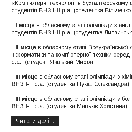
«Комп’ютерні технології в бухгалтерському 
студентів ВНЗ І-ІІ р.а. (стедентка Вільченк
І місце
в обласному етапі олімпіади з англ
студентів ВНЗ І-ІІ р.а. (студентка Литвинськ
ІІ місце
в обласному етапі Всеукраїнської 
інформатики та комп’ютерної техніки серед 
р.а. (студент Янціький Мирон
ІІІ місце
в обласному етапі олімпіади з хімі
ВНЗ І-ІІ р.а. (студентка Пукіш Олександра)
ІІІ місце
в обласному етапі олімпіади з бол
ВНЗ І-ІІ р.а. (студентка Мацьків Христина)
Читати далі…