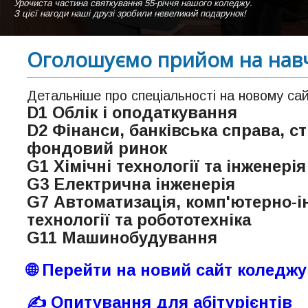
Урочиста частина святкування 55-річчя нашого коледжу.
Студентки нашого коледжу виконують пісню "Коледже мій" на сцені а
З цієї нагоди наші друзі зробили невеликий подарунок!
Оголошуємо прийом на нав
Детальніше про спеціальності на новому са
D1 Облік і оподаткування
D2 Фінанси, банківська справа, с
фондовий ринок
G1 Хімічні технології та інженерія
G3 Електрична інженерія
G7 Автоматизація, комп'ютерно-і
технології та робототехніка
G11 Машинобудування
🌐 Перейти на новий сайт коледжу
✍️ Опитування для абітурієнтів