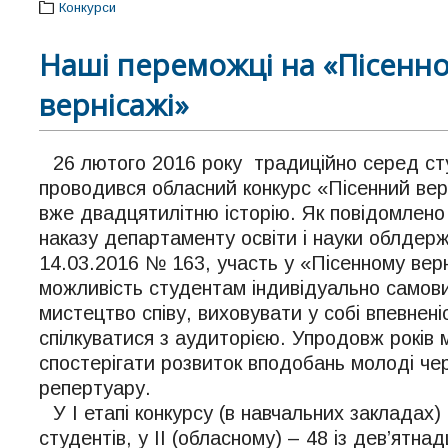
Конкурси
Наші переможці на «Пісенн
вернісажі»
26 лютого 2016 року традиційно серед студ
проводився обласний конкурс «Пісенний вер
вже двадцятилітню історію. Як повідомлено
наказу департаменту освіти і науки облдерж
14.03.2016 № 163, участь у «Пісенному вер
можливість студентам індивідуально самов
мистецтво співу, виховувати у собі впевнені
спілкуватися з аудиторією. Упродовж років
спостерігати розвиток вподобань молоді чер
репертуару.
У І етапі конкурсу (в навчальних закладах)
студентів, у II (обласному) – 48 із дев’ятнад