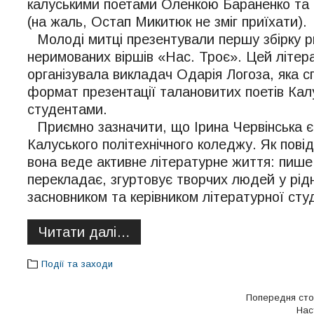
калуськими поетами Оленкою Бараненко та 
(на жаль, Остап Микитюк не зміг приїхати).
Молоді митці презентували першу збірку 
неримованих віршів «Нас. Троє». Цей літер
організувала викладач Одарія Логоза, яка с
формат презентації талановитих поетів Ка
студентами.
Приємно зазначити, що Ірина Червінська 
Калуського політехнічного коледжу. Як пові
вона веде активне літературне життя: пише 
перекладає, згуртовує творчих людей у рідн
засновником та керівником літературної сту
Читати далі…
Події та заходи
Попередня сто
Нас