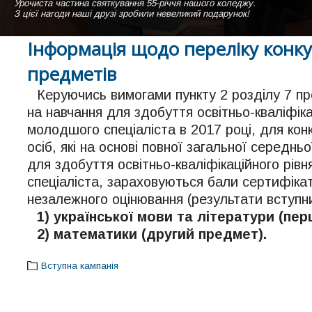
Урочиста частина святкування 55-річчя нашого коледжу.
Навчальний корпус ДВНЗ "Калуський політехнічний коледж" похмуро
Студентки нашого коледжу виконують пісню "Коледже мій" на сцені а
З цієї нагоди наші друзі зробили невеликий подарунок!
Вигляд зі сторони гуртожитка коледжу
Інформація щодо переліку конк
предметів
Керуючись вимогами пункту 2 розділу 7 п
на навчання для здобуття освітньо-кваліфіка
молодшого спеціаліста в 2017 році, для кон
осіб, які на основі повної загальної середнь
для здобуття освітньо-кваліфікаційного рів
спеціаліста, зараховуються бали сертифікат
незалежного оцінювання (результати вступних
1) української мови та літератури (пе
2) математики (другий предмет).
Вступна кампанія