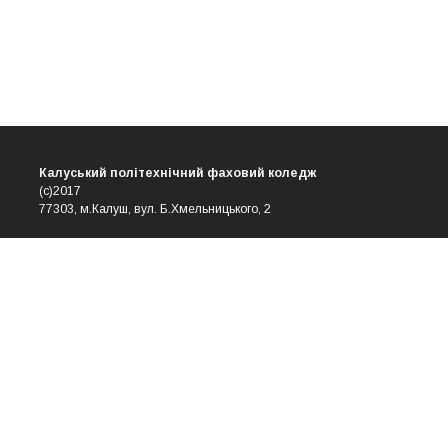
Калуський політехнічний фаховий коледж
(с)2017
77303, м.Калуш, вул. Б.Хмельницького, 2