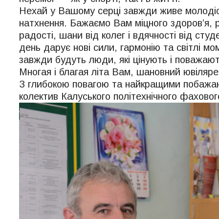
Нехай у Вашому серці завжди живе молодіст
натхнення. Бажаємо Вам міцного здоров’я, 
радості, шани від колег і вдячності від сту
день дарує нові сили, гармонію та світлі мо
завжди будуть люди, які цінують і поважаю
Многая і благая літа Вам, шановний ювіляре
З глибокою повагою та найкращими побаж
колектив Калуського політехнічного фахово