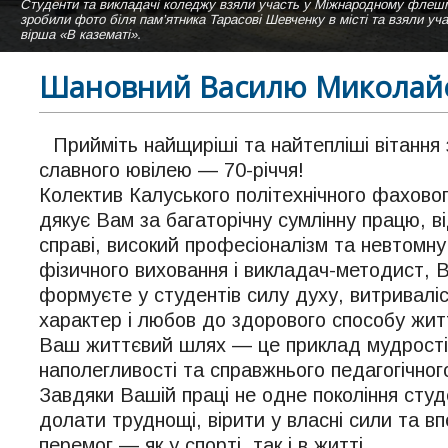
Студенти та викладачі коледжу взяли участь у Міжнародному ф
Студентки нашого коледжу виконують пісню "Коледже мій" на сцені а
зробили фото біля пам’ятника Тарасові Шевченку в місті та взяли уч
вірша «В казематі».
Шановний Василю Миколай
Прийміть найщиріші та найтепліші вітання
славного ювілею — 70-річчя!
Колектив Калуського політехнічного фахов
дякує Вам за багаторічну сумлінну працю, в
справі, високий професіоналізм та невтомну 
фізичного виховання і викладач-методист, В
формуєте у студентів силу духу, витривалі
характер і любов до здорового способу жит
Ваш життєвий шлях — це приклад мудрості,
наполегливості та справжнього педагогічног
Завдяки Вашій праці не одне покоління студ
долати труднощі, вірити у власні сили та в
перемог — як у спорті, так і в житті.