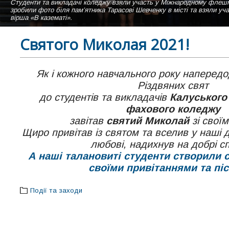
Студенти та викладачі коледжу взяли участь у Міжнародному ф
Навчальний корпус Калуського політехнічного фахового коледжу літн
Студентки нашого коледжу виконують пісню "Коледже мій" на сцені а
зробили фото біля пам’ятника Тарасові Шевченку в місті та взяли уч
Вигляд зі сторони актової зали.
вірша «В казематі».
Святого Миколая 2021!
Як і кожного навчального року напередо
Різдвяних свят
до студентів та викладачів
Калуського
фахового коледжу
завітав
святий Миколай
зі свої
Щиро привітав із святом та вселив у наші д
любові, надихнув на добрі с
А наші талановиті студенти створили 
своїми привітаннями та пі
Події та заходи