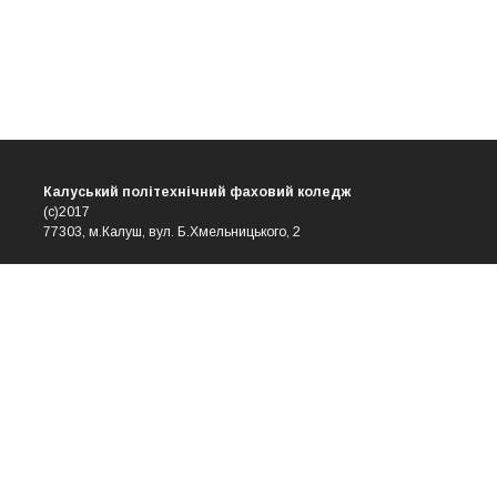
Калуський політехнічний фаховий коледж
(с)2017
77303, м.Калуш, вул. Б.Хмельницького, 2