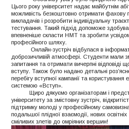
Цього року університет надає майбутнім абі
можливість безкоштовно отримати фахову 
викладачів і розробити індивідуальну траєк
тестування. Такий підхід допоможе здобува
впевненіше скласти НМТ та зробити усвідо
професійного шляху.
Онлайн-зустріч відбулася в інформати
доброзичливій атмосфері. Студенти мали з
запитання та отримати вичерпні відповіді щ
вступу. Також було надано детальні роз’ясн
перебігу вступної кампанії та користування
системою «Вступ».
Щиро дякуємо організаторам і предст
університету за змістовну зустріч, відкритіст
підтримку молоді у професійному самовизн
подальшої плідної взаємодії, нових освітніх 
сміливих злетів до омріяних вершин!