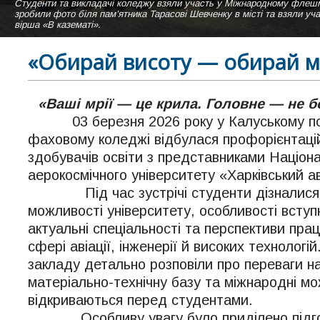
Студенти та викладачі коледжу взяли участь у Міжнародному ф
Студентки нашого коледжу виконують пісню "Коледже мій" на сцені а
зробили фото біля пам’ятника Тарасові Шевченку в місті та взяли уч
вірша «В казематі».
«Обирай висоту — обирай м
«Ваші мрії — це крила. Головне — не б
03 березня 2026 року у Калуському по
фаховому коледжі відбулася профорієнтацій
здобувачів освіти з представниками Націон
аерокосмічного університету «Харківський ав
Під час зустрічі студенти дізналися п
можливості університету, особливості вступн
актуальні спеціальності та перспективи пр
сфері авіації, інженерії й високих технологі
закладу детально розповіли про переваги н
матеріально-технічну базу та міжнародні мож
відкриваються перед студентами.
Особливу увагу було приділено підго