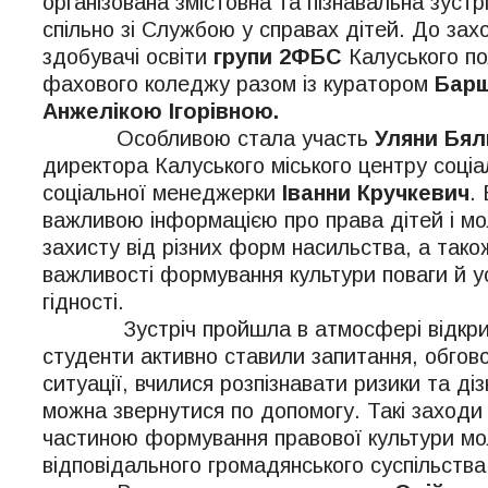
організована змістовна та пізнавальна зустр
спільно зі Службою у справах дітей. До за
здобувачі освіти
групи 2ФБС
Калуського по
фахового коледжу разом із куратором
Бар
Анжелікою Ігорівною.
Особливою стала участь
Уляни Бял
директора Калуського міського центру соціа
соціальної менеджерки
Іванни Кручкевич
.
важливою інформацією про права дітей і мо
захисту від різних форм насильства, а тако
важливості формування культури поваги й у
гідності.
Зустріч пройшла в атмосфері відкрито
студенти активно ставили запитання, обгов
ситуації, вчилися розпізнавати ризики та ді
можна звернутися по допомогу. Такі заход
частиною формування правової культури мо
відповідального громадянського суспільства