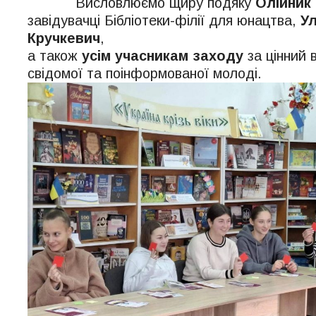
Висловлюємо щиру подяку
Олійник 
завідувачці Бібліотеки-філії для юнацтва,
Ул
Кручкевич
,
а також
усім учасникам заходу
за цінний 
свідомої та поінформованої молоді.