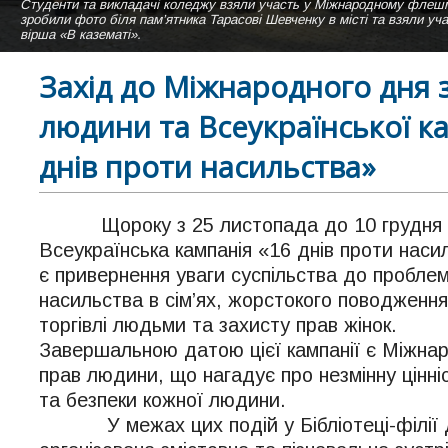
Студенти та викладачі коледжу взяли участь у Міжнародному ф
Студентки нашого коледжу виконують пісню "Коледже мій" на сцені а
зробили фото біля пам’ятника Тарасові Шевченку в місті та взяли уч
вірша «В казематі».
Захід до Міжнародного дня 
людини та Всеукраїнської ка
днів проти насильства»
Щороку з 25 листопада до 10 грудня в 
Всеукраїнська кампанія «16 днів проти наси
є привернення уваги суспільства до пробле
насильства в сім’ях, жорстокого поводження 
торгівлі людьми та захисту прав жінок.
Завершальною датою цієї кампанії є Міжна
прав людини, що нагадує про незмінну цінніс
та безпеки кожної людини.
У межах цих подій у Бібліотеці-філії 