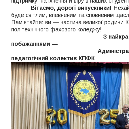
підтримку, натхнення й віру в наших студент
Вітаємо, дорогі випускники!
Нехай
буде світлим, впевненим та сповненим щасл
Пам’ятайте: ви — частина великої родини К
політехнічного фахового коледжу!
З найкращи
побажаннями —
Адміністрація 
педагогічний колектив КПФК