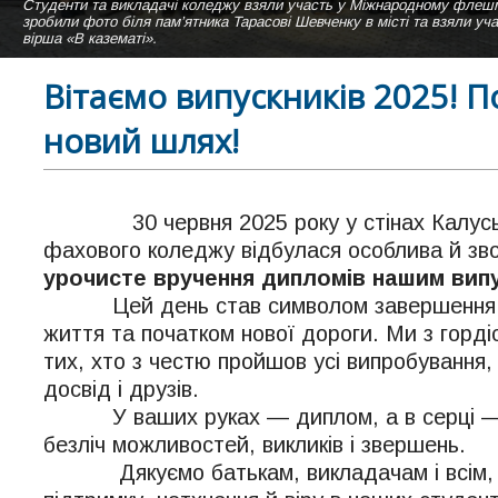
Студенти та викладачі коледжу взяли участь у Міжнародному ф
Навчальний корпус Калуського політехнічного фахового коледжу літн
Студентки нашого коледжу виконують пісню "Коледже мій" на сцені а
зробили фото біля пам’ятника Тарасові Шевченку в місті та взяли уч
Вигляд зі сторони актової зали.
вірша «В казематі».
Вітаємо випускників 2025! 
новий шлях!
30 червня 2025 року у стінах Калусько
фахового коледжу відбулася особлива й зв
урочисте вручення дипломів нашим вип
Цей день став символом завершення в
життя та початком нової дороги. Ми з горд
тих, хто з честю пройшов усі випробування,
досвід і друзів.
У ваших руках — диплом, а в серці — 
безліч можливостей, викликів і звершень.
Дякуємо батькам, викладачам і всім, х